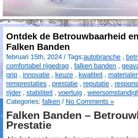
Ontdek de Betrouwbaarheid en 
Falken Banden
februari 15th, 2024 / Tags:
autobranche
,
bet
comfortabel rijgedrag
,
falken banden
,
geav
grip
,
innovatie
,
keuze
,
kwaliteit
,
materiale
remprestaties
,
prestatie
,
reputatie
,
responsi
rijder
,
stabiliteit
,
voertuig
,
weersomstandig
Categories:
falken
/
No Comments »
Falken Banden – Betrouw
Prestatie