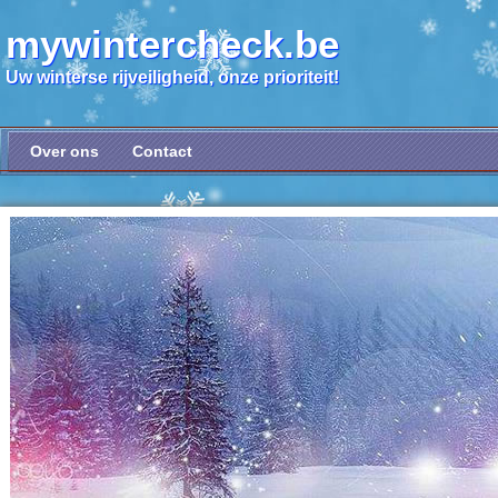
mywintercheck.be
Uw winterse rijveiligheid, onze prioriteit!
Over ons
Contact