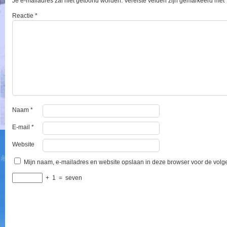
Je e-mailadres zal niet getoond worden.
Vereiste velden zijn gemarkeerd met
Reactie
*
Naam
*
E-mail
*
Website
Mijn naam, e-mailadres en website opslaan in deze browser voor de volge
+
1
=
seven