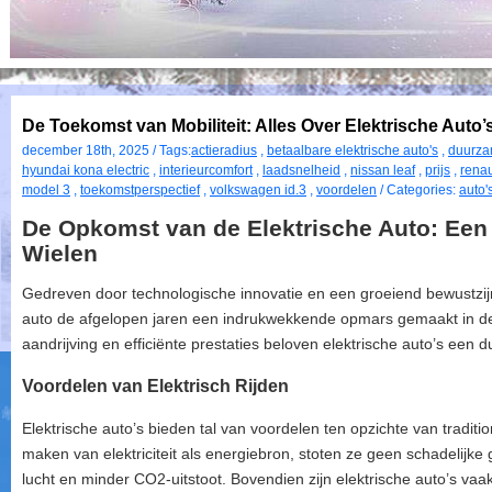
De Toekomst van Mobiliteit: Alles Over Elektrische Auto’s
december 18th, 2025 / Tags:
actieradius
,
betaalbare elektrische auto's
,
duurza
hyundai kona electric
,
interieurcomfort
,
laadsnelheid
,
nissan leaf
,
prijs
,
renau
model 3
,
toekomstperspectief
,
volkswagen id.3
,
voordelen
/ Categories:
auto'
De Opkomst van de Elektrische Auto: Ee
Wielen
Gedreven door technologische innovatie en een groeiend bewustzijn
auto de afgelopen jaren een indrukwekkende opmars gemaakt in de 
aandrijving en efficiënte prestaties beloven elektrische auto’s een
Voordelen van Elektrisch Rijden
Elektrische auto’s bieden tal van voordelen ten opzichte van traditi
maken van elektriciteit als energiebron, stoten ze geen schadelijke
lucht en minder CO2-uitstoot. Bovendien zijn elektrische auto’s vaak