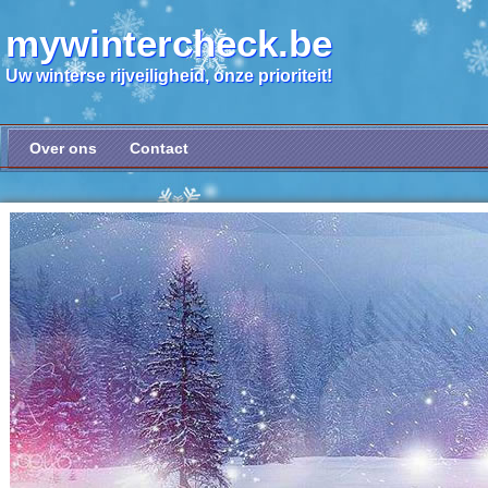
mywintercheck.be
Uw winterse rijveiligheid, onze prioriteit!
Over ons
Contact