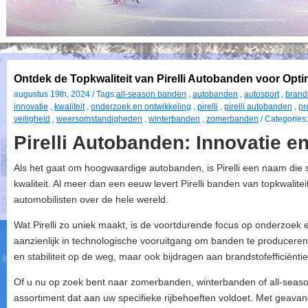
Ontdek de Topkwaliteit van Pirelli Autobanden voor Optim
augustus 19th, 2024 / Tags:
all-season banden
,
autobanden
,
autosport
,
brands
innovatie
,
kwaliteit
,
onderzoek en ontwikkeling
,
pirelli
,
pirelli autobanden
,
pr
veiligheid
,
weersomstandigheden
,
winterbanden
,
zomerbanden
/ Categories
Pirelli Autobanden: Innovatie en
Als het gaat om hoogwaardige autobanden, is Pirelli een naam die s
kwaliteit. Al meer dan een eeuw levert Pirelli banden van topkwalit
automobilisten over de hele wereld.
Wat Pirelli zo uniek maakt, is de voortdurende focus op onderzoek en
aanzienlijk in technologische vooruitgang om banden te produceren 
en stabiliteit op de weg, maar ook bijdragen aan brandstofefficiëntie
Of u nu op zoek bent naar zomerbanden, winterbanden of all-season
assortiment dat aan uw specifieke rijbehoeften voldoet. Met geav