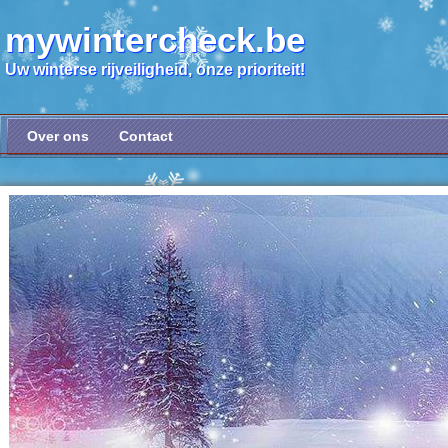
mywintercheck.be
Uw winterse rijveiligheid, onze prioriteit!
Over ons
Contact