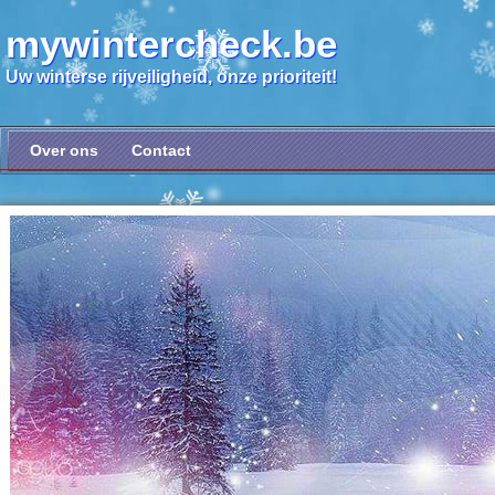
mywintercheck.be
Uw winterse rijveiligheid, onze prioriteit!
Over ons
Contact