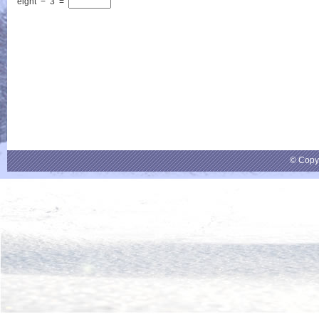
eight
−
3
=
© Copy