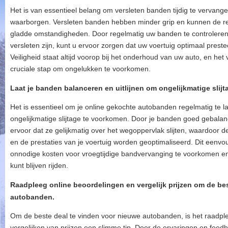
Het is van essentieel belang om versleten banden tijdig te vervang
waarborgen. Versleten banden hebben minder grip en kunnen de re
gladde omstandigheden. Door regelmatig uw banden te controleren 
versleten zijn, kunt u ervoor zorgen dat uw voertuig optimaal prestee
Veiligheid staat altijd voorop bij het onderhoud van uw auto, en he
cruciale stap om ongelukken te voorkomen.
Laat je banden balanceren en uitlijnen om ongelijkmatige slij
Het is essentieel om je online gekochte autobanden regelmatig te l
ongelijkmatige slijtage te voorkomen. Door je banden goed gebalanc
ervoor dat ze gelijkmatig over het wegoppervlak slijten, waardoor
en de prestaties van je voertuig worden geoptimaliseerd. Dit een
onnodige kosten voor vroegtijdige bandvervanging te voorkomen en z
kunt blijven rijden.
Raadpleeg online beoordelingen en vergelijk prijzen om de be
autobanden.
Om de beste deal te vinden voor nieuwe autobanden, is het raadpl
vergelijken van prijzen een slimme tip. Door de ervaringen en feedb