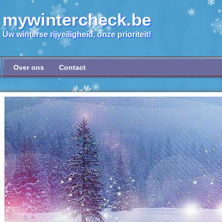
mywintercheck.be
Uw winterse rijveiligheid, onze prioriteit!
Over ons
Contact