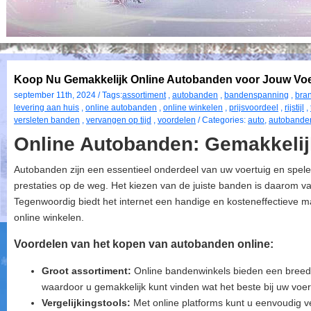
Koop Nu Gemakkelijk Online Autobanden voor Jouw Voe
september 11th, 2024 / Tags:
assortiment
,
autobanden
,
bandenspanning
,
bran
levering aan huis
,
online autobanden
,
online winkelen
,
prijsvoordeel
,
rijstijl
,
versleten banden
,
vervangen op tijd
,
voordelen
/ Categories:
auto
,
autobande
Online Autobanden: Gemakkelij
Autobanden zijn een essentieel onderdeel van uw voertuig en spelen 
prestaties op de weg. Het kiezen van de juiste banden is daarom va
Tegenwoordig biedt het internet een handige en kosteneffectieve 
online winkelen.
Voordelen van het kopen van autobanden online:
Groot assortiment:
Online bandenwinkels bieden een breed
waardoor u gemakkelijk kunt vinden wat het beste bij uw voer
Vergelijkingstools:
Met online platforms kunt u eenvoudig v