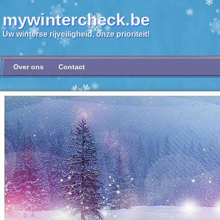
mywintercheck.be
Uw winterse rijveiligheid, onze prioriteit!
Over ons
Contact