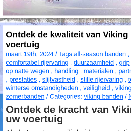
Ontdek de kwaliteit van Vikin
voertuig
maart 19th, 2024 / Tags:
all-season banden
,
comfortabel rijervaring
,
duurzaamheid
,
grip
op natte wegen
,
handling
,
materialen
,
part
,
prestaties
,
slijtvastheid
,
stille rijervaring
,
winterse omstandigheden
,
veiligheid
,
vikin
zomerbanden
/ Categories:
viking banden
/
Ontdek de kracht van Vik
uw voertuig